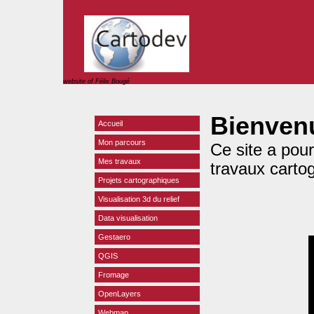
website of Félix Bougé
Bienvenu
Accueil
Mon parcours
Ce site a pou
Mes travaux
travaux carto
Projets cartographiques
Visualisation 3d du relief
Data visualisation
Gestaero
QGIS
Fromage
OpenLayers
Webmap